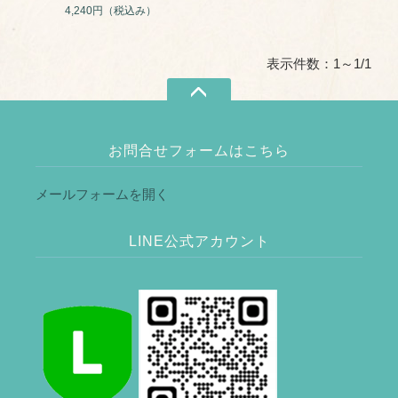
個、黒ごま４個】| 卵乳小
4,240円
（税込み）
麦不使用のアレルギー対応
プリン
表示件数：1～1/1
お問合せフォームはこちら
メールフォームを開く
LINE公式アカウント