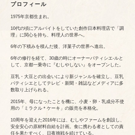
プロフィール
1975年京都生まれ。
10代の頃にアルバイトをしていた創作日本料理店で「調
理」に関心を持ち、料理人の世界へ。
6年の下積みを積んだ後、洋菓子の世界へ進出。
6年の修行を経て、30歳の時にオーナーパティシエ-ルと
して、京都一乗寺に『むしやしない』をオープンした。
豆乳・大豆との出会いにより新ジャンルを確立し、豆乳
パティシエとしてテレビ・新聞・雑誌などメディアに多
数取り上げられる。
2015年、母になったことを機に、小麦・卵・乳成分不使
用の「ミラクル＊ケーキ」の販売を本格化。
10周年を迎えた2016年には、むしやファームを創設し、
安全安心の原材料自給を計画。食に携わる者としての責
任を果たすべく、日夜挑戦を続けている。