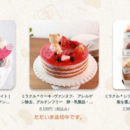
ト |
ミラクル＊ケーキ -ヴァンヌフ- アレルゲ
ミラクル＊シ
テンフ
ン除去、グルテンフリー 卵・乳製品・小
装を選
麦不使用【5号】
8,100円
（税込み）
2,9