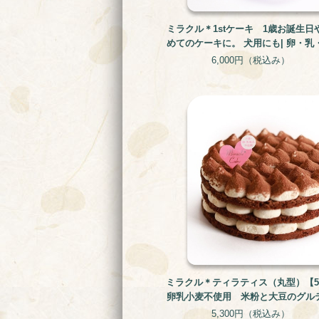
ミラクル＊1stケーキ 1歳お誕生日
めてのケーキに。 犬用にも| 卵・乳
不使用のアレルギー対応ケーキ
6,000円
（税込み）
ミラクル＊ティラティス（丸型）【5号
卵乳小麦不使用 米粉と大豆のグル
リー・アレルギー対応ケーキ
5,300円
（税込み）