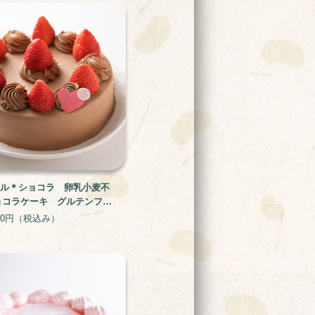
クル＊ショコラ 卵乳小麦不
ョコラケーキ グルテンフリ
ー
00円
（税込み）