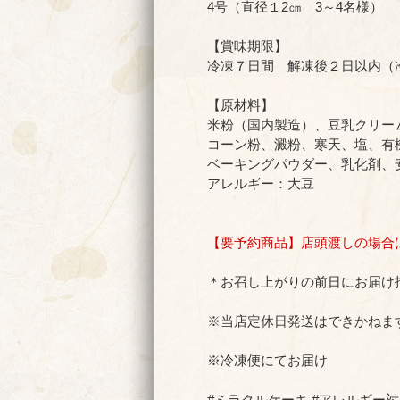
4号（直径１2㎝ 3～4名様）
【賞味期限】
冷凍７日間 解凍後２日以内（
【原材料】
米粉（国内製造）、豆乳クリー
コーン粉、澱粉、寒天、塩、有
ベーキングパウダー、乳化剤、安
アレルギー：大豆
【要予約商品】店頭渡しの場合
＊お召し上がりの前日にお届け
※当店定休日発送はできかねま
※冷凍便にてお届け
#ミラクルケーキ #アレルギー対応