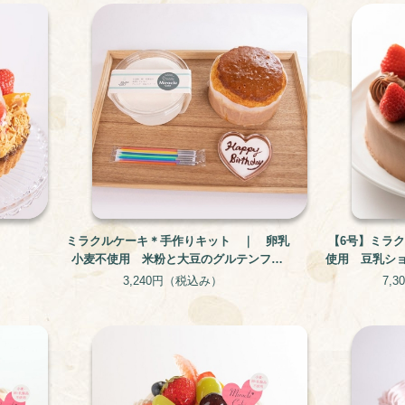
ミラクルケーキ＊手作りキット ｜ 卵乳
【6号】ミラ
小麦不使用 米粉と大豆のグルテンフリ
使用 豆乳シ
ー・アレルギー対応ケーキ
3,240円
（税込み）
7,3