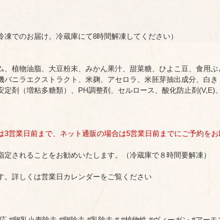
冷凍でのお届け。冷蔵庫にて8時間解凍してください）
ム、植物油脂、大豆粉末、みかん果汁、甜菜糖、ひよこ豆、食用ぶ
機バニラエクストラクト、米麹、アセロラ、米胚芽抽出成分、白き
定剤（増粘多糖類）、PH調整剤、セルロース、酸化防止剤(V,E)
は3営業日前まで、ネット通販の場合は5営業日前までにご予約をお
指定されることをお勧めいたします。（冷蔵庫で８時間要解凍）
す。詳しくは営業日カレンダーをご覧ください
 #卵乳小麦除去 #卵除去 #乳除去 # #植物性 #ヴィーガン #アー