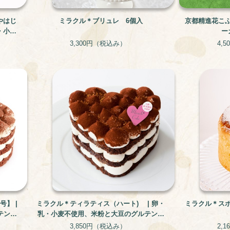
やはじ
ミラクル＊ブリュレ 6個入
京都精進花こ
・小麦
ー
3,300円
（税込み）
4,5
】 |
ミラクル＊ティラティス（ハート) | 卵・
ミラクル＊ス
テンフ
乳・小麦不使用、米粉と大豆のグルテンフ
リー・アレルギー対応ケーキ
3,850円
（税込み）
2,1