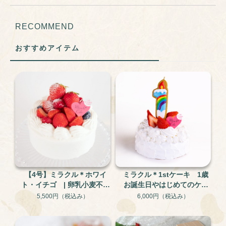
RECOMMEND
おすすめアイテム
【4号】ミラクル＊ホワイ
ミラクル＊1stケーキ 1歳
ト・イチゴ | 卵乳小麦不使
お誕生日やはじめてのケー
用 米粉と大豆のグルテン
キに。 犬用にも| 卵・乳・
5,500円
（税込み）
6,000円
（税込み）
フリー・アレルギー対応ケ
小麦不使用のアレルギー対
ーキ
応ケーキ