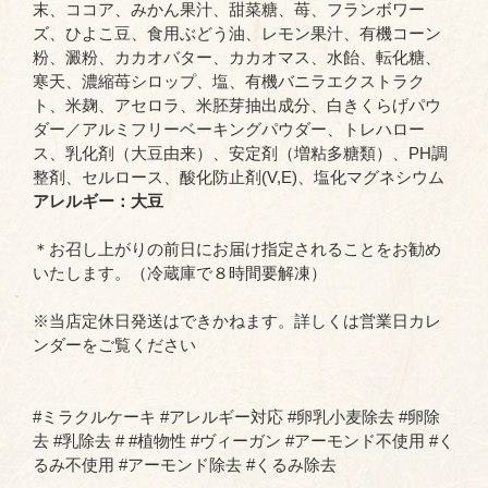
末、ココア、みかん果汁、甜菜糖、苺、フランボワー
ズ、ひよこ豆、食用ぶどう油、レモン果汁、有機コーン
粉、澱粉、カカオバター、カカオマス、水飴、転化糖、
寒天、濃縮苺シロップ、塩、有機バニラエクストラク
ト、米麹、アセロラ、米胚芽抽出成分、白きくらげパウ
ダー／アルミフリーベーキングパウダー、トレハロー
ス、乳化剤（大豆由来）、安定剤（増粘多糖類）、PH調
整剤、セルロース、酸化防止剤(V,E)、塩化マグネシウム
アレルギー：大豆
＊お召し上がりの前日にお届け指定されることをお勧め
いたします。（冷蔵庫で８時間要解凍）
※当店定休日発送はできかねます。詳しくは営業日カレ
ンダーをご覧ください
#ミラクルケーキ #アレルギー対応 #卵乳小麦除去 #卵除
去 #乳除去 # #植物性 #ヴィーガン #アーモンド不使用 #く
るみ不使用 #アーモンド除去 #くるみ除去