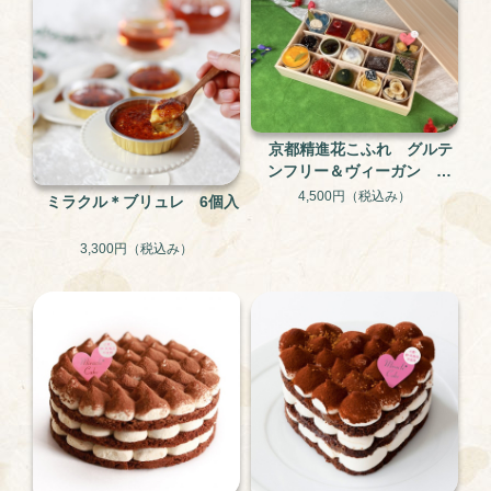
京都精進花こふれ グルテ
ンフリー＆ヴィーガン 15
個入り
4,500円
（税込み）
ミラクル＊ブリュレ 6個入
3,300円
（税込み）