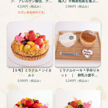
フ- アレルゲン除去、グル
箱入）※簡易包装を選ぶと1
テンフリー 卵・乳製品・
個プレゼント！
8,100円
（税込み）
2,980円
（税込み）
小麦不使用【5号】
【５号】ミラクル＊ソイタ
ミラクルケーキ＊手作りキ
ルト
ット ｜ 卵乳小麦不使
用 米粉と大豆のグルテン
5,500円
（税込み）
3,240円
（税込み）
フリー・アレルギー対応ケ
ーキ