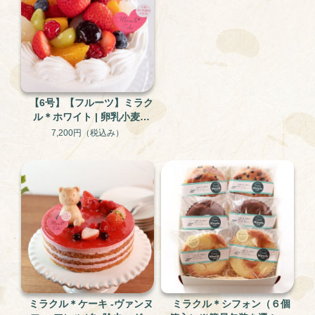
【6号】【フルーツ】ミラク
ル＊ホワイト | 卵乳小麦不
使用 米粉と大豆のグルテ
7,200円
（税込み）
ンフリー・アレルギー対応
ケーキ
ミラクル＊ケーキ -ヴァンヌ
ミラクル＊シフォン（６個