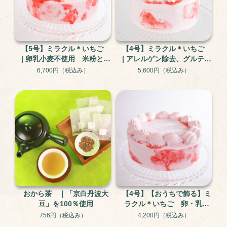
【5号】ミラクル＊いちご
【4号】ミラクル＊いちご
| 卵乳小麦不使用 米粉と大
| アレルゲン除去、グルテン
豆のグルテンフリー・アレ
フリー
6,700円
（税込み）
5,600円
（税込み）
ルギー対応ケーキ
おから茶 ｜「京白丹波大
【4号】【おうちで飾る】ミ
豆」を100％使用
ラクル＊いちご 卵・乳・
小麦不使用のアレルギー対
756円
（税込み）
4,200円
（税込み）
応ケーキ